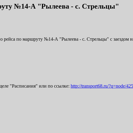
руту №14-А "Рылеева - с. Стрельцы"
о рейса по маршруту №14-А "Рылеева - с. Стрельцы" с заездом н
деле "Расписания" или по ссылке:
http://transport68.ru/?q=node/42