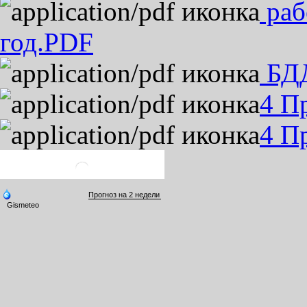
раб
год.PDF
БДД
4 П
4 П