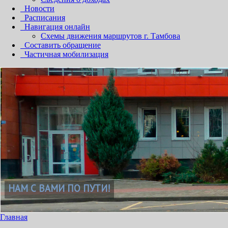
Новости
Расписания
Навигация онлайн
Схемы движения маршрутов г. Тамбова
Составить обращение
Частичная мобилизация
!
Главная