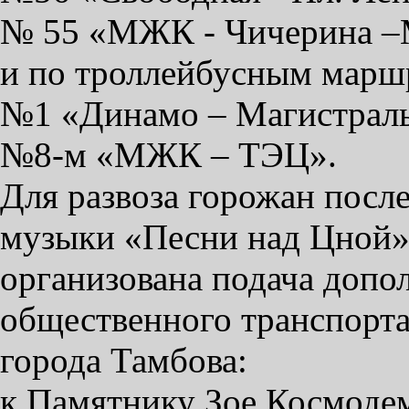
№ 55 «МЖК - Чичерина 
и по троллейбусным марш
№1 «Динамо – Магистраль
№8-м «МЖК – ТЭЦ».
Для развоза горожан посл
музыки «Песни над Цной» 
организована подача допо
общественного транспорт
города Тамбова:
к Памятнику Зое Космоде