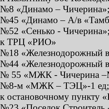
№8 «Динамо – Чичерина»
№45 «Динамо – А/в «Тамб
№52 «Сенько - Чичерина»
к ТРЦ «РИО»
№18 «Железнодорожный во
№44 «Железнодорожный во
№ 55 «МЖК - Чичерина 
№8-м «МЖК – ТЭЦ»-1 ед
к остановочному пункту «
№23 «Поселок Строитель 