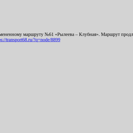
 измененному маршруту №61 «Рылеева – Клубная». Маршрут продл
ps://transport68.ru/?q=node/8899