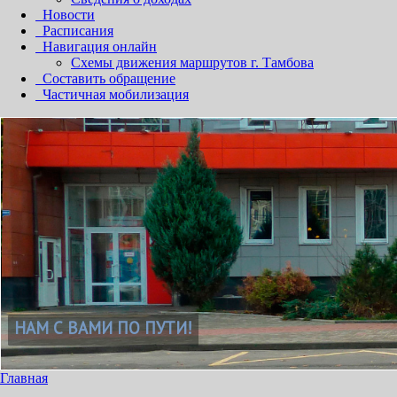
Новости
Расписания
Навигация онлайн
Схемы движения маршрутов г. Тамбова
Составить обращение
Частичная мобилизация
НАМ С ВАМИ ПО ПУТИ!
Главная