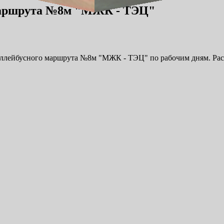
 маршрута №8м "МЖК - ТЭЦ"
оллейбусного маршрута №8м "МЖК - ТЭЦ" по рабочим дням. Расп