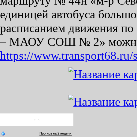
маршруту № 44н «м-р Се
единицей автобуса большог
расписанием движения по
– МАОУ СОШ № 2» можно
https://www.transport68.ru/