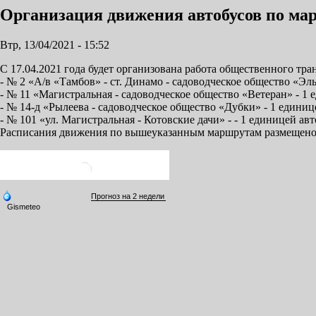
Организация движения автобусов по марш
Втр, 13/04/2021 - 15:52
С 17.04.2021 года будет организована работа общественного тр
- № 2 «А/в «Тамбов» - ст. Динамо - садоводческое общество «Эл
- № 11 «Магистральная - садоводческое общество «Ветеран» - 1 
- № 14-д «Рылеева - садоводческое общество «Дубки» - 1 единиц
- № 101 «ул. Магистральная - Котовские дачи» - - 1 единицей а
Расписания движения по вышеуказанным маршрутам размещено н