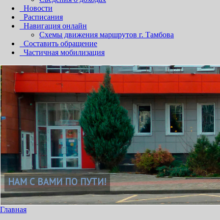
Новости
Расписания
Навигация онлайн
Схемы движения маршрутов г. Тамбова
Составить обращение
Частичная мобилизация
НАМ С ВАМИ ПО ПУТИ!
Главная