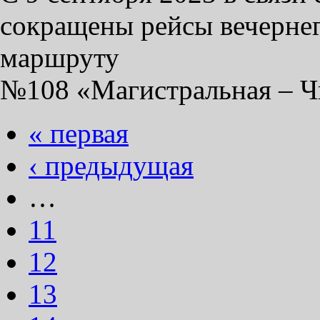
сокращены рейсы вечернег
маршруту
№108 «Магистральная – Ч
« первая
‹ предыдущая
…
11
12
13