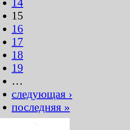
14
15
16
17
18
19
…
следующая ›
последняя »