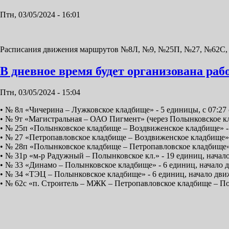
Птн, 03/05/2024 - 16:01
Расписания движения маршрутов №8Л, №9, №25П, №27, №62С, 
В дневное время будет организована ра
Птн, 03/05/2024 - 15:04
• № 8л «Чичерина – Лужковское кладбище» - 5 единицы, с 07:27
• № 9т «Магистральная – ОАО Пигмент» (через Полынковское кл
• № 25п «Полынковское кладбище – Воздвиженское кладбище» - 6
• № 27 «Петропавловское кладбище – Воздвиженское кладбище» 
• № 28п «Полынковское кладбище – Петропавловское кладбище» -
• № 31р «м-р Радужный – Полынковское кл.» - 19 единиц, начал
• № 33 «Динамо – Полынковское кладбище» - 6 единиц, начало д
• № 34 «ТЭЦ – Полынковское кладбище» - 6 единиц, начало движ
• № 62с «п. Строитель – МЖК – Петропавловское кладбище – Пол